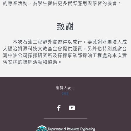
綜合而言，透過與業界合作進行野外實習，是學生們
難得的寶貴經歷，不僅對他們的學術發展有益，同時有助
於他們更深度地規劃未來職涯。期許未來能持續舉辦類似
的專業活動，為學生提供更多實際應用與學習的機會。
致謝
本次石油工程野外實習得以成行，要感謝財團法人成
大礦冶資源科技文教基金會提供經費。另外也特別感謝台
灣中油公司探採研究所及探採事業部採油工程處為本次實
習安排的講解活動和協助。
瀏覽人次：
293