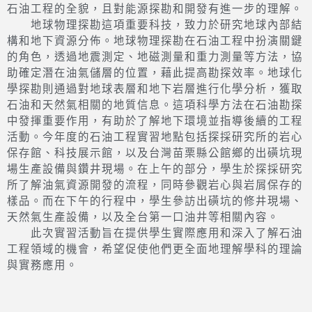
石油工程的全貌，且對能源探勘和開發有進一步的理解。
地球物理探勘這項重要科技，致力於研究地球內部結
構和地下資源分佈。地球物理探勘在石油工程中扮演關鍵
的角色，透過地震測定、地磁測量和重力測量等方法，協
助確定潛在油氣儲層的位置，藉此提高勘探效率。地球化
學探勘則通過對地球表層和地下岩層進行化學分析，獲取
石油和天然氣相關的地質信息。這項科學方法在石油勘探
中發揮重要作用，有助於了解地下環境並指導後續的工程
活動。今年度的石油工程實習地點包括探採研究所的岩心
保存館、科技展示館，以及台灣苗栗縣公館鄉的出磺坑現
場生產設備與鑽井現場。在上午的部分，學生於探採研究
所了解油氣資源開發的流程，同時參觀岩心與岩屑保存的
樣品。而在下午的行程中，學生參訪出磺坑的修井現場、
天然氣生產設備，以及全台第一口油井等相關內容。
此次實習活動旨在提供學生實際應用和深入了解石油
工程領域的機會，希望促使他們更全面地理解學科的理論
與實務應用。