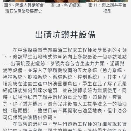
圖 9、解說人員講解台
圖 11、海上鑽井平台
圖 10、各式鑽頭
灣石油產業發展歷史
模型
出磺坑鑽井設備
在中油探採事業部採油工程處工程師及學長姐的引領
下，修課學生沿地軌式纜車道向上參觀最後一個參訪地點
──出磺坑歷史遺跡。參觀內容包含生產井井頭、泥漿幫
浦等設備，並深入了解鑽機設備的五大系統（動力系統、
捲揚系統、旋轉系統、循環系統、控制系統）。其中，循
環系統在油氣生產中扮演重要角色，學生在此了解了泥漿
經處理後如何到達水龍頭，並在旋轉系統內繼續使用。同
時，展場也展示了鑽井過程的重要設備，如鑽桿、套管
等，除了鑽井機具，還有完井後屬人工提舉法之一的抽油
機（磕頭機），雖然目前不再提取石油至地表，但中油公