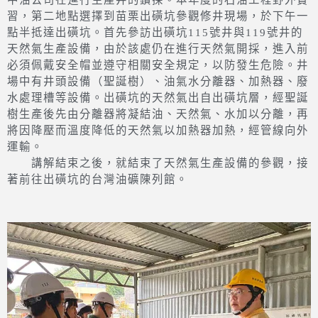
中油公司在進行生產井的鑽探。本年度的石油工程野外實
習，第二地點選擇到苗栗出磺坑參觀修井現場，於下午一
點半抵達出磺坑。首先參訪出磺坑115號井與119號井的
天然氣生產設備，由於該處仍在進行天然氣開採，進入前
必須佩戴安全帽並遵守相關安全規定，以防發生危險。井
場中有井頭設備（聖誕樹）、油氣水分離器、加熱器、廢
水處理槽等設備。出磺坑的天然氣出自出磺坑層，經聖誕
樹生產後先由分離器將凝結油、天然氣、水加以分離，再
將因降壓而溫度降低的天然氣以加熱器加熱，經管線向外
運輸。
講解結束之後，就結束了天然氣生產設備的參觀，接
著前往出磺坑的台灣油礦陳列館。