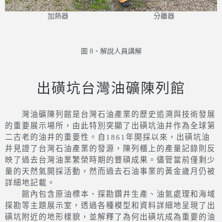
加熱器
分離器
圖 8、解說人員講解
出磺坑台灣油礦陳列館
灣油礦陳列館是台灣石油產業的歷史追溯與技術發展
的重要展示場所，由此特別突顯了出磺坑油井作為全球第
二古老的油井的重要性。自1861年開採以來，出磺坑油
井見證了台灣石油產業的發源，陳列櫃上的產量記錄則反
映了過去台灣油業繁榮時期的豐碩成果。儘管當前僅剩少
量的天然氣開採活動，然而過去石油事業的黃金歲月仍被
詳細地記載。
館內包含原油標本、探勘鑽井生產、油氣處理和海域
探勘等主題展示室，透過各種模型和資料詳細地呈現了出
磺坑附近的地形樣貌，並解釋了為何出磺坑成為重要的油