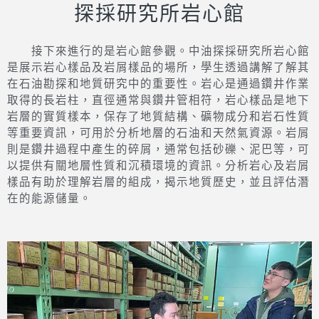
探採研究所岩心館
接下來進行的是岩心館參觀。中油探採研究所岩心館
是展示岩心樣品及岩屑樣品的場所，學生透過講解了解其
在石油勘探和地質研究中的重要性。岩心是通過鑽井作業
取得的長岩柱，直徑通常與鑽井管相符，岩心樣品是地下
岩層的實質樣本，保存了地質結構、礦物成分和岩石性質
等重要資訊，可用於分析地層的石油和天然氣資源。岩屑
則是鑽井過程中產生的碎屑，通常包括砂礫、泥巴等，可
以提供有關地層性質和沉積環境的資訊。分析岩心及岩屑
樣品有助於理解岩層的組成，揭示地質歷史，並且評估潛
在的能源儲量。