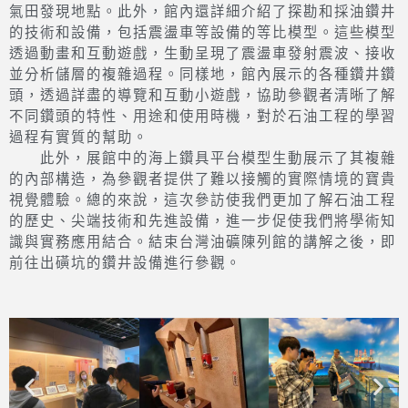
氣田發現地點。此外，館內還詳細介紹了探勘和採油鑽井
的技術和設備，包括震盪車等設備的等比模型。這些模型
透過動畫和互動遊戲，生動呈現了震盪車發射震波、接收
並分析儲層的複雜過程。同樣地，館內展示的各種鑽井鑽
頭，透過詳盡的導覽和互動小遊戲，協助參觀者清晰了解
不同鑽頭的特性、用途和使用時機，對於石油工程的學習
過程有實質的幫助。
此外，展館中的海上鑽具平台模型生動展示了其複雜
的內部構造，為參觀者提供了難以接觸的實際情境的寶貴
視覺體驗。總的來說，這次參訪使我們更加了解石油工程
的歷史、尖端技術和先進設備，進一步促使我們將學術知
識與實務應用結合。結束台灣油礦陳列館的講解之後，即
前往出磺坑的鑽井設備進行參觀。