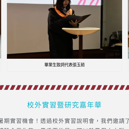
畢業生致詞代表張玉茹
校外實習暨研究嘉年華
期實習機會！透過校外實習說明會，我們邀請了