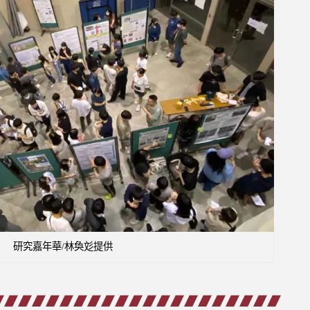
研究嘉年華/林奐彣提供