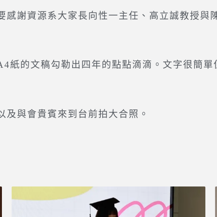
感謝資源系大家長向性一主任、高立誠教授與陳
4紙的文稿勾勒出四年的點點滴滴。文字很簡單
及與會貴賓來到台前拍大合照。