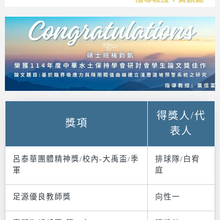
得獎人/代
獎項
表人
呂泰華團體精神獎/校內-大禹盃/季
排球隊/白宥
軍
庭
足源優良教師獎
向性一