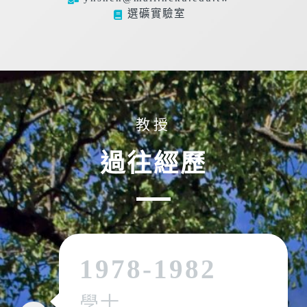
選礦實驗室
教授
過往經歷
1978-1982
學士