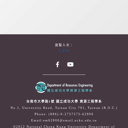
瀏覽人次：
2,826
台南市大學路1號 國立成功大學 資源工程學系
No.1, University Road, Tainan City 701, Taiwan (R.O.C.)
Phone: (886)-6-2757575-62800
Email:em62800@email.ncku.edu.tw
©2022 National Cheng Kung University Department of