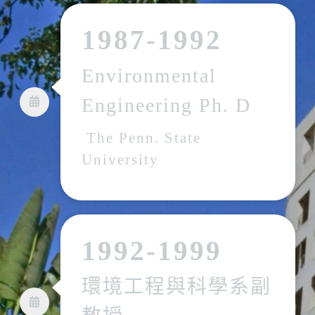
1987-1992
Environmental
Engineering Ph. D
The Penn. State
University
1992-1999
環境工程與科學系副