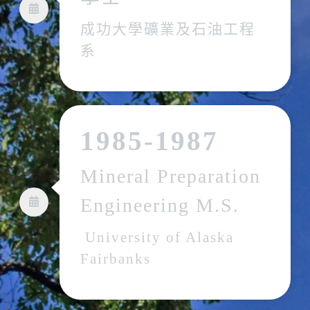
成功大學礦業及石油工程
系
1985-1987
Mineral Preparation
Engineering M.S.
University of Alaska
Fairbanks