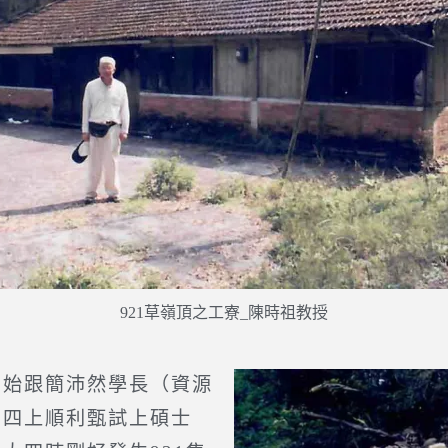
921草嶺頂之工寮_陳時祖教授
始跟簡沛然學長（資源
。四上順利甄試上碩士