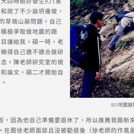
大四時剛好發生921集
跑和爬了不少崩坍邊坡，
起的草嶺山崩問題。自己
以積極爭取做地震的題
題目讓給我。碩一時，老
不曉得自己適不適合做研
續念。陳老師研究室的規
究和論文，碩二才開始自
文。
921地震
，因為他自己準備要退休了，所以推薦我跟新來
。在跟徐老師面談且沒被勸退後（徐老師的作風