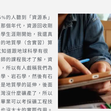
%的人聽到「資源系」
為那個年代，資源回收剛
大學生涯剛開始，我還真
分的地質學（含實習）算
以知道跟地球科學有很
老師的課程我才了解，資
系，所以有人戲稱我們為
物學、岩石學，然後有石
面是地質學的延伸，後面
台灣沒什麼礦產了，所以
上畢業可以考採礦工程技
像也沒太大的實際作用。