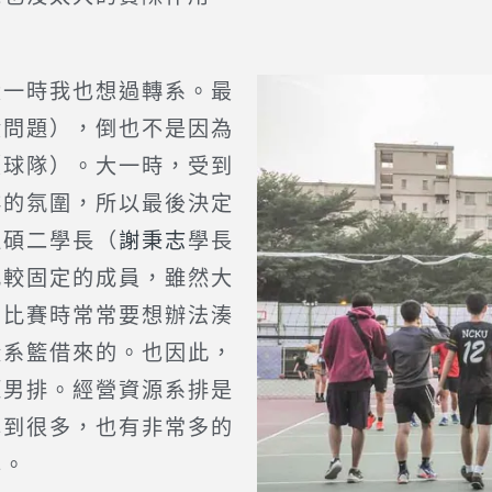
一時我也想過轉系。最
績問題），倒也不是因為
（球隊）。大一時，受到
排的氛圍，所以最後決定
位碩二學長（
謝秉志
學長
比較固定的成員，雖然大
，比賽時常常要想辦法湊
從系籃借來的。也因此，
源男排。經營資源系排是
學到很多，也有非常多的
享。