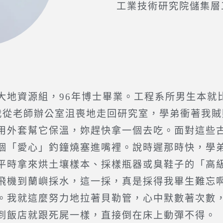
工業技術研究院儲集層
大地資源組，96年博士畢業。工程系所男生本就
我從老師辦公室沮喪地走回研究室，學弟衝著我
用外套幫它保溫，妳趕快拿一個去吃。面對這些
個「愛心」釣鐘燒塞進嘴裡。說時遲那時快，學
平時拿來烘土壤樣本、採樣瓶器或臭鞋子的「高級
飛機到蘭嶼採水，這一採，真是採得我畢生難忘
。我就這麼努力地拉著貝勒管，心中默數著次數
到飯店就跟死屍一樣，直接倒在床上動彈不得。