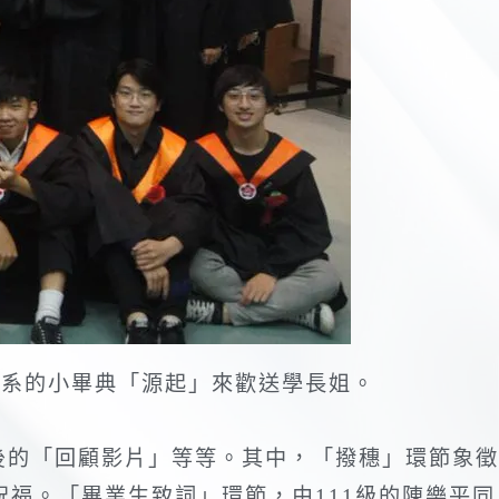
源系的小畢典「源起」來歡送學長姐。
後的「回顧影片」等等。其中，「撥穗」環節象徵
福。「畢業生致詞」環節，由111級的陳樂平同