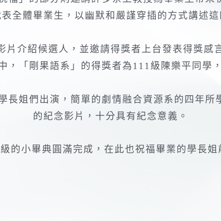
代表全體畢業生，以幽默和嚴謹穿插的方式講述這
影片介紹候選人，並邀請得獎者上台發表得獎感
中，「剛果語系」的得獎者為111級陳樂平同學
學長姐們出演，簡單的劇情融合資源系的四年所學
的紀念影片，十分具有紀念意義。
11級的小畢典圓滿完成，在此也祝福畢業的學長姐