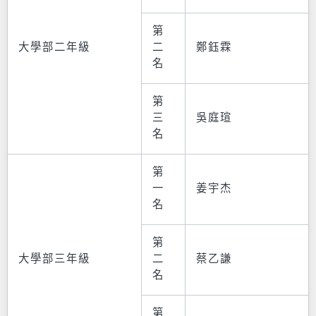
第
大學部二年級
二
鄭鈺霖
名
第
三
吳庭瑄
名
第
一
姜宇杰
名
第
大學部三年級
二
蔡乙謙
名
第