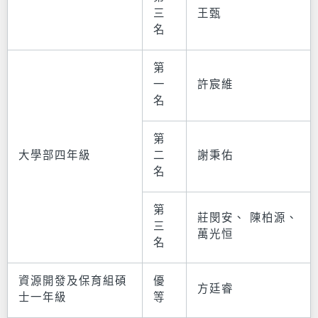
三
王甄
名
第
一
許宸維
名
第
大學部四年級
二
謝秉佑
名
第
莊閔安、 陳柏源、
三
萬光恒
名
資源開發及保育組碩
優
方廷睿
士一年級
等