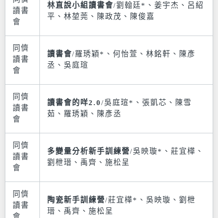
同儕
林直說小組讀書會
/劉翰廷*、姜宇杰、呂紹
讀書
平、林堃莞、陳政茂、陳俊嘉
會
同儕
讀書會
/羅琇穎*、何怡萱、林銘軒、陳彥
讀書
丞、吳庭瑄
會
同儕
讀書會的咩2.0
/吳庭瑄*、張凱芯、陳雪
讀書
茹、羅琇穎、陳彥丞
會
同儕
多變量分析新手訓練營
/吳映璇*、莊宜樺、
讀書
劉枻瑨、禹齊、施松呈
會
同儕
陶瓷新手訓練營
/莊宜樺*、吳映璇、劉枻
讀書
瑨、禹齊、施松呈
會