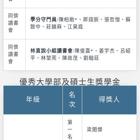
同儕
學分守門員
/陳柏勛*、郎翊辰、張哲愷、蘇
讀書
致中、莊鎮箖、江昊庭
會
同儕
林直說小組讀書會
/陳俊嘉*、姜宇杰、呂紹
讀書
平、林堃莞、陳政茂、劉翰廷
會
優秀大學部及碩士生獎學金
名
年級
得獎人
次
第
一
梁閎傑
名