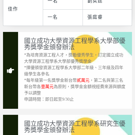
一名
劉奕廷
佳作
一名
張庭睿
國立成功大學資源工程學系大學部優
秀獎學金頒發辦法
*為培育資源工程人才，獎勵優秀學生，訂定國立成功
大學資源工程學系大學部優秀獎學金
*擇優頒發資源工程學系大學部二年級、三年級及四年
級學生各參名
*每年級第一名獎學金新台幣
貳萬元
，第二名與第三名
新台幣各
壹萬元
為原則，獎學金金額視經費來源與額度
予以調整
申請時間：即日起至9/30止
國立成功大學資源工程學系研究生優
秀獎學金頒發辦法