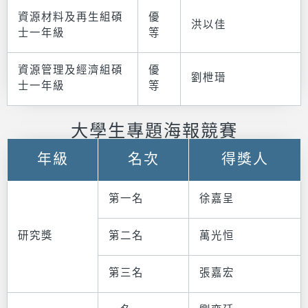
資源材料及再生組碩
優
洪以佳
士一年級
等
資源管理及經濟組碩
優
劉枻瑨
士一年級
等
大學生專題海報競賽
年級
名次
得獎人
第一名
徐嘉呈
研究獎
第二名
萬光恒
第三名
張嘉宏