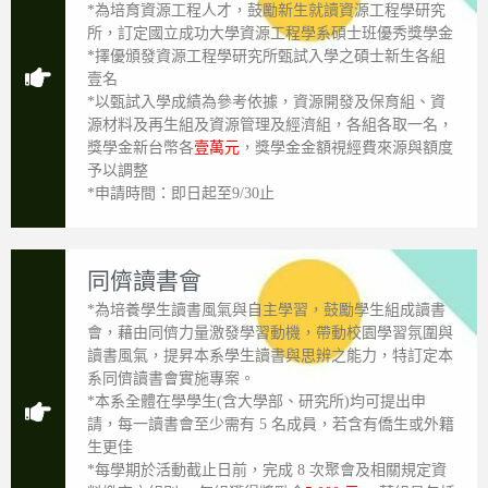
*為培育資源工程人才，鼓勵新生就讀資源工程學研究
所，訂定國立成功大學資源工程學系碩士班優秀獎學金
*擇優頒發資源工程學研究所甄試入學之碩士新生各組
壹名
*以甄試入學成績為參考依據，資源開發及保育組、資
源材料及再生組及資源管理及經濟組，各組各取一名，
獎學金新台幣各
壹萬元
，獎學金金額視經費來源與額度
予以調整
*申請時間：即日起至9/30止
同儕讀書會
*為培養學生讀書風氣與自主學習，鼓勵學生組成讀書
會，藉由同儕力量激發學習動機，帶動校園學習氛圍與
讀書風氣，提昇本系學生讀書與思辨之能力，特訂定本
系同儕讀書會實施專案。
*本系全體在學學生(含大學部、研究所)均可提出申
請，每一讀書會至少需有 5 名成員，若含有僑生或外籍
生更佳
*每學期於活動截止日前，完成 8 次聚會及相關規定資