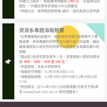
料繳交之組別， 每組獲得獎勵金
5,000 元
，若組員包括
僑生、*外籍生將再多頒發1000元獎勵金
*申請方式：每學期初開學後2週內，請向系辦公室申請
資源系專題海報競賽
*在準備推甄的過程中，相信很多同學已經累積不少實
驗成果，參與專題的同學們可以展示自己的成果，藉此
機會讓想加入研究所的同學可以累積更多演講及展示的
經驗
*選出前3名研究獎及佳作 2 名，並頒發每人獎狀及獎金
各
3000、2000、1000 及 500 元
！
*申請資格：本系大學部學生
*海報評分時間：112年10月18日12:10
*海報張貼時間：112年10月16日9:00至112年10月20日
17:00
*參加辦法：於112年10月11日前將摘要(中英文不限)寄
至:hsingi@mail.ncku.edu.tw 即完成報名!!