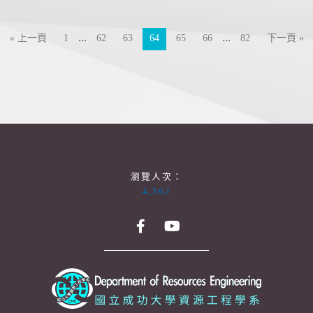
...
...
« 上一頁
1
62
63
64
65
66
82
下一頁 »
瀏覽人次：
4,562