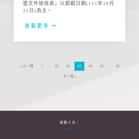
暨文件檢核表』以郵戳日期(111年10月
21日)為主。
查看更多 ⇀
...
...
« 上一頁
1
61
62
63
64
65
82
下一頁 »
瀏覽人次：
4,559