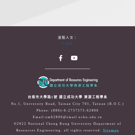
瀏覽人次：
7,092
台南市大學路1號 國立成功大學 資源工程學系
No.1, University Road, Tainan City 701, Taiwan (R.O.C.)
Phone: (886)-6-2757575-62800
Email:em62800@email.ncku.edu.tw
©2022 National Cheng Kung University Department of
Resources Engineering. all rights reserved.
Sitemap