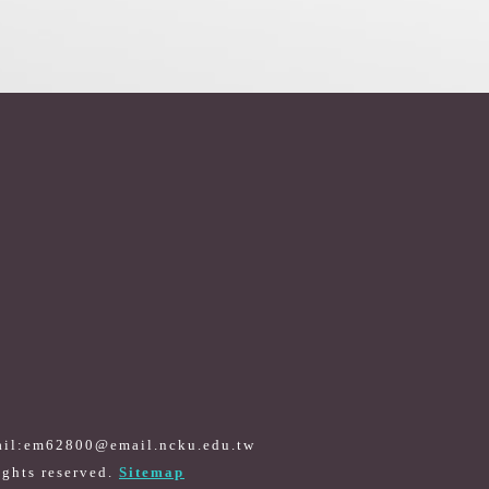
il:em62800@email.ncku.edu.tw
Sitemap
ights reserved.