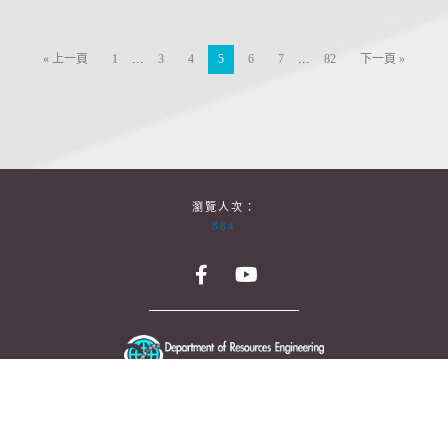
...
...
« 上一頁
1
3
4
5
6
7
82
下一頁 »
瀏覽人次：
884
台南市大學路1號 國立成功大學 資源工程學系
No.1, University Road, Tainan City 701, Taiwan (R.O.C.)