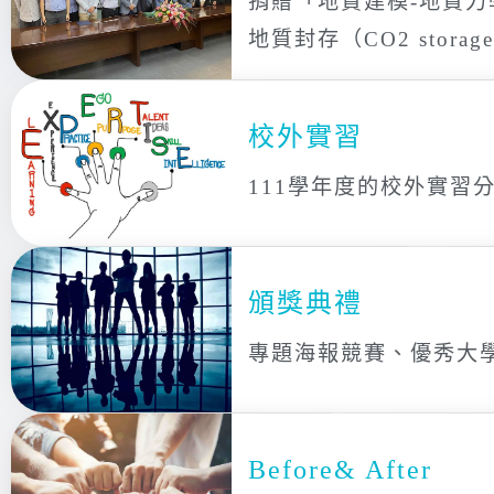
捐贈「地質建模-地質力學
地質封存（CO2 stora
校外實習
111學年度的校外實習
頒獎典禮
專題海報競賽、優秀大
Before& After