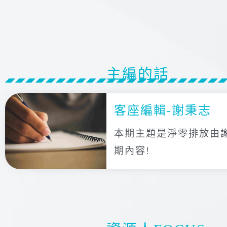
主編的話
客座編輯-謝秉志
本期主題是淨零排放由
期內容!