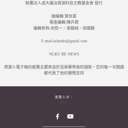
財團法人成大礦冶資源科技文教基金會 發行
總編輯:葉信富
客座編輯:陳卉君
編輯參與:向性一、吳毓純、徐國錦
E-mail:nckudre@gmail.com
NCKU RE NEWS
資源人電子報的經費主要來自於呂泰華學長的捐款，您的每一次閱讀
都代表了他的慷慨支持
瀏覽人次：
657