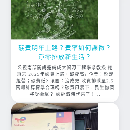
碳費明年上路？費率如何課徵？
淨零排放新生活？
公視南部開講邀請成大資源工程學系教授 謝
秉志 2025年碳費上路，碳費高? 企業：影響
經營；碳費低? 環團：沒成效 收費排碳量2.5
萬噸計算標準合理嗎？碳費風暴下，民生物價
將受衝擊？ 碳經濟時代來了！...