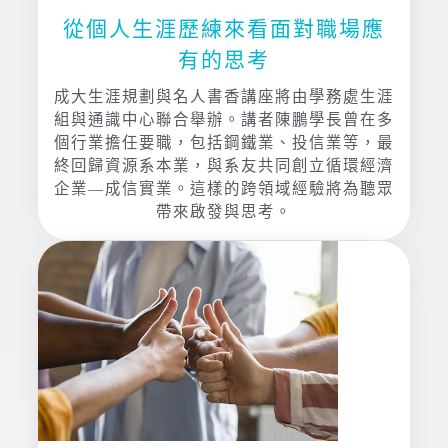
從個人生涯歷練來看面對職場應
有的思考
成大生涯規劃與名人書香講座將由學務處生涯
組與通識中心聯合舉辦。講者陳鵬學長曾在多
個行業擔任要職，包括鋼鐵業、投信業等，最
終回歸資源系本業，與系友共同創立循環經濟
企業—成信實業。這樣的跨領域經驗將為聽眾
帶來啟發與思考。