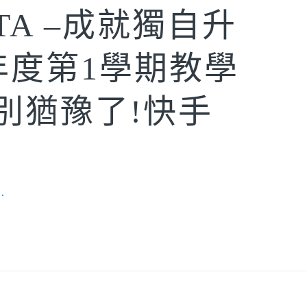
A –成就獨自升
年度第1學期教學
別猶豫了!快手
y
.