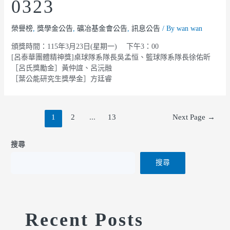
0323
榮譽榜
,
獎學金公告
,
礦冶基金會公告
,
訊息公告
/ By
wan wan
頒獎時間：115年3月23日(星期一) 下午3：00
[呂泰華團體精神獎]桌球隊系隊長吳孟恒、籃球隊系隊長徐佑昕
［呂氏獎勵金］黃仲誼、呂沅融
［葉公能研究生獎學金］方廷睿
1
2
...
13
Next Page
→
搜尋
搜尋
Recent Posts