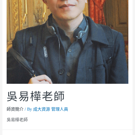
吳易樺老師
師資簡介
/ By
成大資源 管理人員
吳易樺老師