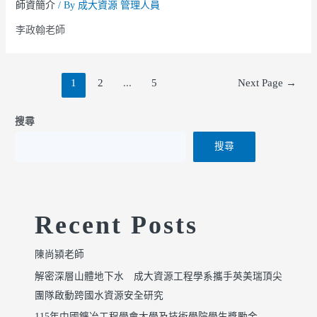
師資簡介
/ By
成大資源 管理人員
李政翰老師
1
2
...
5
Next Page
→
搜尋
搜尋
Recent Posts
陳尚潁老師
解密深層山體地下水 成大資源工程學系攜手英美瑞頂尖
團隊啟動跨國水資源安全研究
115年中國鑛冶工程學會大學及技術學院學生獎勵金