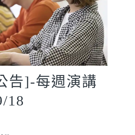
討公告]-每週演講
/18