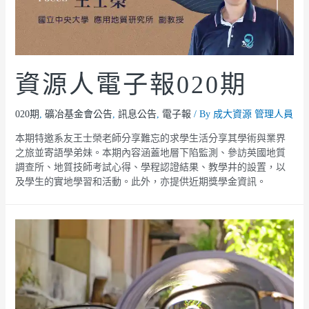
資源人電子報020期
020期
,
礦冶基金會公告
,
訊息公告
,
電子報
/ By
成大資源 管理人員
本期特邀系友王士榮老師分享難忘的求學生活分享其學術與業界
之旅並寄語學弟妹。本期內容涵蓋地層下陷監測、參訪英國地質
調查所、地質技師考試心得、學程認證結果、教學井的設置，以
及學生的實地學習和活動。此外，亦提供近期獎學金資訊。