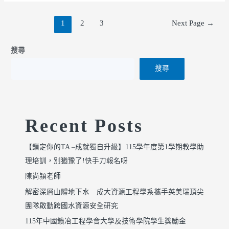
1
2
3
Next Page
→
搜尋
搜尋
Recent Posts
【鎖定你的TA –成就獨自升級】115學年度第1學期教學助
理培訓，別猶豫了!快手刀報名呀
陳尚潁老師
解密深層山體地下水 成大資源工程學系攜手英美瑞頂尖
團隊啟動跨國水資源安全研究
115年中國鑛冶工程學會大學及技術學院學生獎勵金