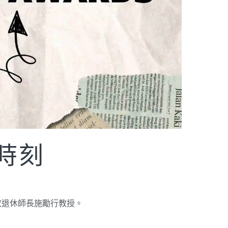
時刻
敬退休師長施勵行教授。