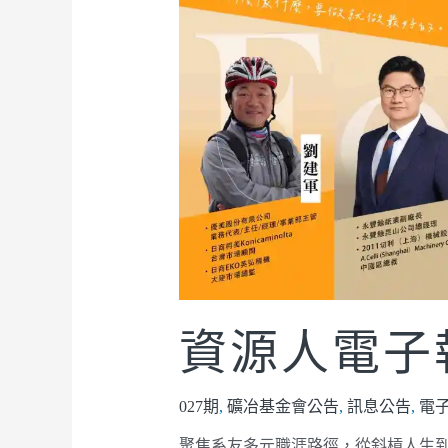
資源人電子報
027期
,
礦冶基金會公告
,
訊息公告
,
電
聚焦系友多元職涯路徑，從斜槓人生