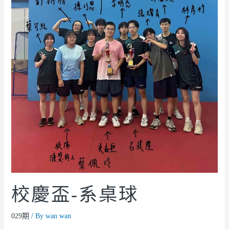
校慶盃-系桌球
029期
/ By
wan wan