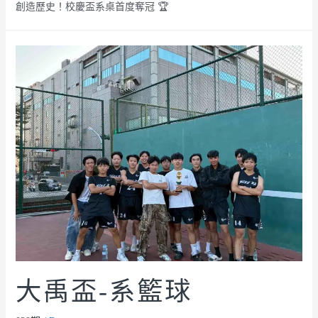
創造歷史！校慶盃系桌首度奪冠 🏆
大禹盃-系籃球