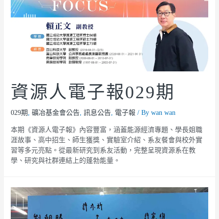
資源人電子報029期
029期
,
礦冶基金會公告
,
訊息公告
,
電子報
/ By
wan wan
本期《資源人電子報》內容豐富，涵蓋能源經濟專題、學長姐職
涯故事、高中招生、師生獲獎、實驗室介紹、系友餐會與校外實
習等多元亮點。從最新研究到系友活動，完整呈現資源系在教
學、研究與社群連結上的蓬勃能量。