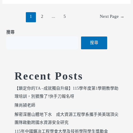
1
2
...
5
Next Page
→
搜尋
搜尋
Recent Posts
【鎖定你的TA –成就獨自升級】115學年度第1學期教學助
理培訓，別猶豫了!快手刀報名呀
陳尚潁老師
解密深層山體地下水 成大資源工程學系攜手英美瑞頂尖
團隊啟動跨國水資源安全研究
115年中國鑛冶工程學會大學及技術學院學生獎勵金