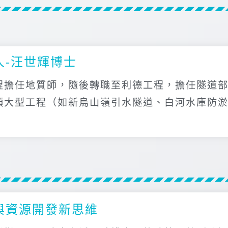
人-汪世輝博士
程擔任地質師，隨後轉職至利德工程，擔任隧道
項大型工程（如新烏山嶺引水隧道、白河水庫防
與資源開發新思維